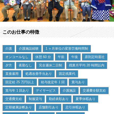
このお仕事の特徴
介護
介護施設経験
1 ヶ月単位の変形労働時間制
オンコールなし
休憩 60 分
午前
午後
原則定時退社
夕方
夜勤なし
完全週休二日制
残業月平均 20 時間以内
直接雇用
処遇改善手当あり
固定残業代
固定給 25 万円以上
給与改定年 1 回
賞与あり
賞与年 1 回あり
デイサービス
介護施設
交通費全額支給
交通費支給
制服貸与
勤続表彰あり
夏季休暇あり
定期健康診断あり
店舗割引あり
忌引休暇あり