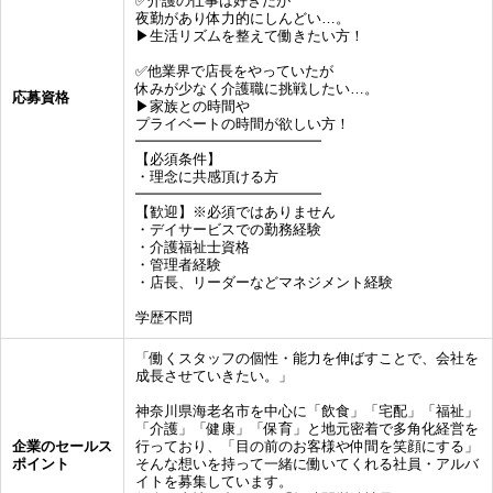
✅介護の仕事は好きだが
夜勤があり体力的にしんどい…。
▶︎生活リズムを整えて働きたい方！
✅他業界で店長をやっていたが
休みが少なく介護職に挑戦したい…。
応募資格
▶︎家族との時間や
プライベートの時間が欲しい方！
━━━━━━━━━━━━━
【必須条件】
・理念に共感頂ける方
━━━━━━━━━━━━━
【歓迎】※必須ではありません
・デイサービスでの勤務経験
・介護福祉士資格
・管理者経験
・店長、リーダーなどマネジメント経験
学歴不問
「働くスタッフの個性・能力を伸ばすことで、会社を
成長させていきたい。」
神奈川県海老名市を中心に「飲食」「宅配」「福祉」
「介護」「健康」「保育」と地元密着で多角化経営を
企業のセールス
行っており、「目の前のお客様や仲間を笑顔にする」
ポイント
そんな想いを持って一緒に働いてくれる社員・アルバ
イトを募集しています。