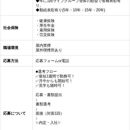
◆年に1回ライブグループ全体の総会で各種表彰有
り。
◆勤続表彰有り(5年・10年・15年・20年)
・健康保険
・厚生年金
社会保険
・雇用保険
・労災保険
屋内禁煙
職場環境
屋外喫煙所あり
応募方法
応募フォームor電話
■選考フロー
✅最短1週間で勤務可！
✅月中からも開始可！
✅見学も随時可！
応募・書類提出
↓
書類選考
↓
応募について
面接（対面1回）
↓
✨内定・入社✨