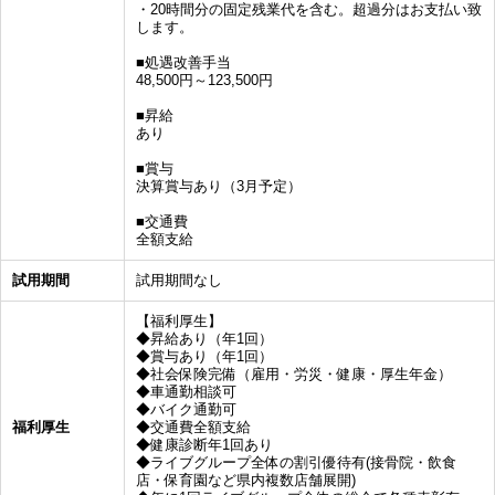
・20時間分の固定残業代を含む。超過分はお支払い致
します。
■処遇改善手当
48,500円～123,500円
■昇給
あり
■賞与
決算賞与あり（3月予定）
■交通費
全額支給
試用期間
試用期間なし
【福利厚生】
◆昇給あり（年1回）
◆賞与あり（年1回）
◆社会保険完備（雇用・労災・健康・厚生年金）
◆車通勤相談可
◆バイク通勤可
福利厚生
◆交通費全額支給
◆健康診断年1回あり
◆ライブグループ全体の割引優待有(接骨院・飲食
店・保育園など県内複数店舗展開)