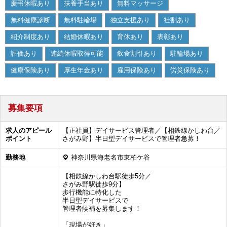
慶弔休暇あり
扶養手当あり
無料マッサージ
無料健康診断
無料駐輪場
独立支援あり
社割あり
紹介制度あり
結婚休暇あり
育休あり
表彰あり
評価あり
連続休暇取得可能
飲食割引あり
駐輪場あり
健康保険あり
厚生年金あり
雇用保険あり
労災保険あり
募集要項
求人のアピール
【正社員】デイサービス管理者／【相鉄線かしわ台／
ポイント
さがみ野】半日型デイサービスで管理者急募！
勤務地
神奈川県海老名市東柏ケ谷
【相鉄線かしわ台駅徒歩5分／
さがみ野駅徒歩9分】
歩行機能に特化した
半日型デイサービスで
管理者候補を募集します！
「現場が好き」